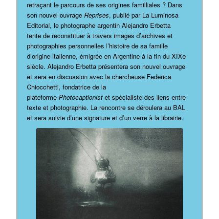
retraçant le parcours de ses origines familliales ? Dans
son nouvel ouvrage
Reprises
, publié par La Luminosa
Editorial, le photographe argentin Alejandro Erbetta
tente de reconstituer à travers images d’archives et
photographies personnelles l’histoire de sa famille
d’origine italienne, émigrée en Argentine à la fin du XIXe
siècle. Alejandro Erbetta présentera son nouvel ouvrage
et sera en discussion avec la chercheuse Federica
Chiocchetti, fondatrice de la
plateforme
Photocaptionist
et spécialiste des liens entre
texte et photographie. La rencontre se déroulera au BAL
et sera suivie d’une signature et d’un verre à la librairie.